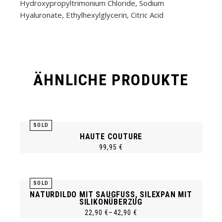
Hydroxypropyltrimonium Chloride, Sodium
Hyaluronate, Ethylhexylglycerin, Citric Acid
ÄHNLICHE PRODUKTE
SOLD
HAUTE COUTURE
99,95
€
SOLD
NATURDILDO MIT SAUGFUSS, SILEXPAN MIT S
ILIKONÜBERZUG
Dieses
22,90
€
–
42,90
€
Produkt
Preisspanne: