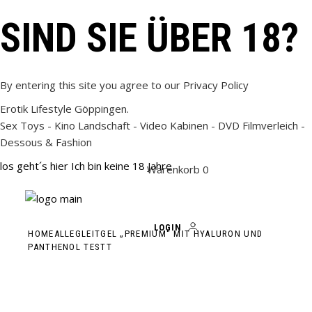
Skip
to
SIND SIE ÜBER 18?
the
content
By entering this site you agree to our Privacy Policy
Erotik Lifestyle Göppingen.
Sex Toys - Kino Landschaft - Video Kabinen - DVD Filmverleich -
Dessous & Fashion
los geht´s hier
Ich bin keine 18 Jahre
Warenkorb 0
LOGIN
HOME
ALLE
GLEITGEL „PREMIUM“ MIT HYALURON UND
PANTHENOL TESTT