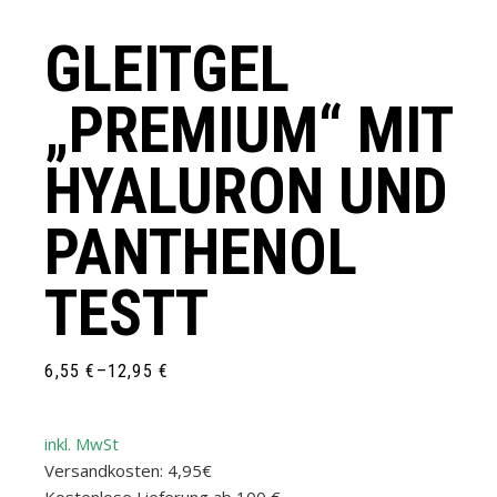
GLEITGEL
„PREMIUM“ MIT
HYALURON UND
PANTHENOL
TESTT
6,55
€
–
12,95
€
PREISSPANNE:
6,55 €
BIS
12,95 €
inkl. MwSt
Versandkosten: 4,95€