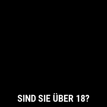
Lorem ipsum dolor sit amet, his unum mory em de
bet cu, iisque discere delenit ei eaiu. Te viditau
gue saepe pro. No eam affert al terum suscip
iantur, sed sumo stet appete rene.
DATE:
23/02/2021
CATEGORY:
Beauty
TAG:
Nail Polish
SHARE:
SIND SIE ÜBER 18?