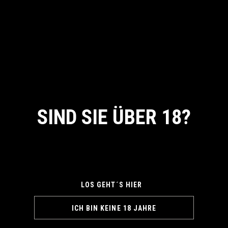
SIND SIE ÜBER 18?
By entering this site you agree to our Privacy Policy
LOS GEHT´S HIER
ICH BIN KEINE 18 JAHRE
LIP INSURANCE