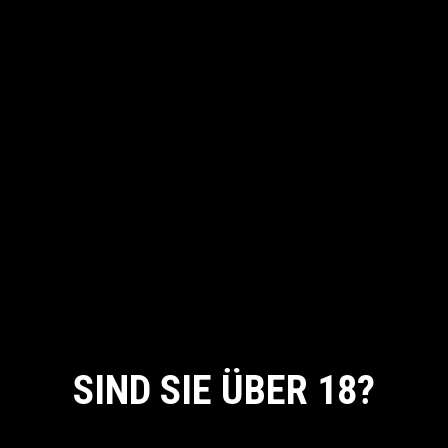
bet cu, iisque discere delenit ei eaiu. Te viditau gue
saepe pro. No eam affert al terum suscip iantur, sed
sumo stet appete rene.
DATE:
08/03/2021
CATEGORY:
Care
TAG:
Face
Powder
SHARE:
SIND SIE ÜBER 18?
By entering this site you agree to our Privacy Policy